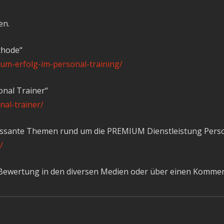
en.
thode“
zum-erfolg-im-personal-training/
onal Trainer“
nal-trainer/
ssante Themen rund um die PREMIUM Dienstleistung Persona
/
e Bewertung in den diversen Medien oder über einen Kommen