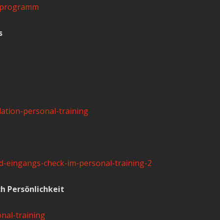
g-programm
s
ation-personal-training
d-eingangs-check-im-personal-training-2
ch Persönlichkeit
nal-training