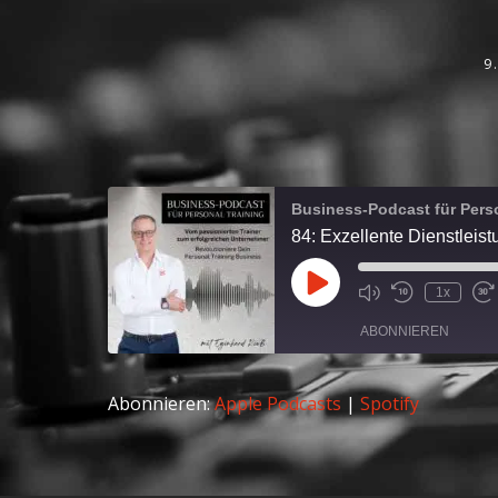
9
Business-Podcast für Perso
84: Exzellente Dienstleist
1x
ABONNIEREN
Abonnieren:
Apple Podcasts
|
Spotify
Apple Podcasts
RSS FEED