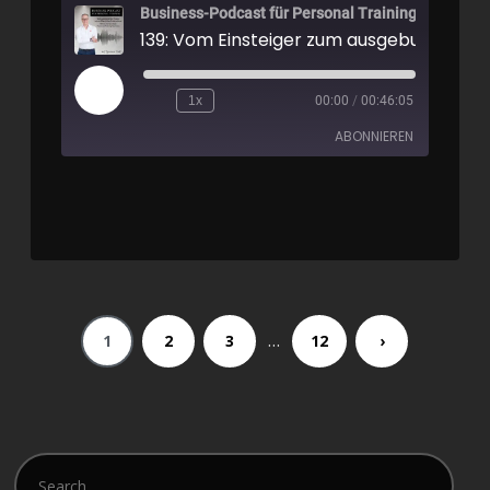
Business-Podcast für Personal Training
1x
00:00
/
00:46:05
ABONNIEREN
Apple Podcasts
Spotify
RSS FEED
…
1
2
3
12
›