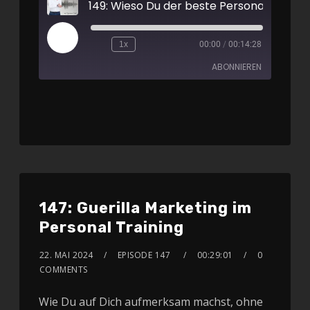
1x
00:00
/
00:14:28
ABONNIEREN
Apple Podcasts
Spotify
RSS FEED
147: Guerilla Marketing im
Personal Training
22. MAI 2024
EPISODE 147
00:29:01
0
COMMENTS
Wie Du auf Dich aufmerksam machst, ohne