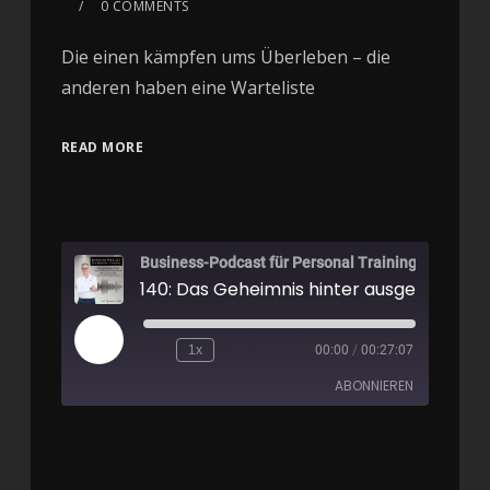
0 COMMENTS
Die einen kämpfen ums Überleben – die
anderen haben eine Warteliste
READ MORE
Business-Podcast für Personal Training
140: Das Geheimnis hinter ausgebucht
1x
00:00
/
00:27:07
ABONNIEREN
Apple Podcasts
Spotify
RSS FEED