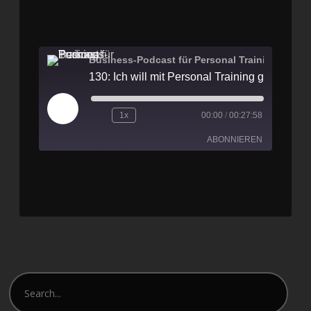
Business-Podcast für Personal Training
1x
00:00
/
00:27:58
ABONNIEREN
Apple Podcasts
Spotify
RSS FEED