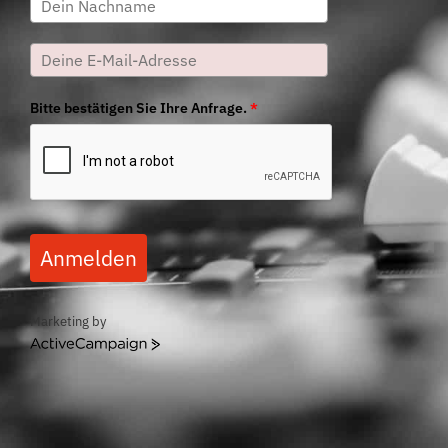
Bitte bestätigen Sie Ihre Anfrage.
*
Anmelden
Marketing by
ActiveCampaign