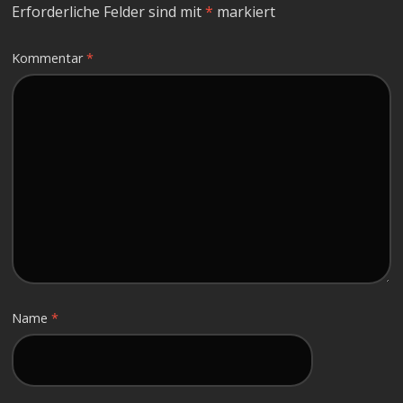
Erforderliche Felder sind mit
*
markiert
Kommentar
*
Name
*