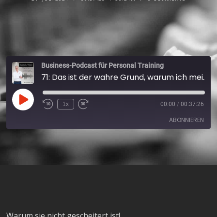
Business-Podcast für Personal Training
71: Das ist der wahre Grund, warum ich mein Personal Training Studio schließen musste
1x
00:00
/
00:37:26
ABONNIEREN
Apple Podcasts
Spotify
RSS FEED
Warum sie nicht gescheitert ist!