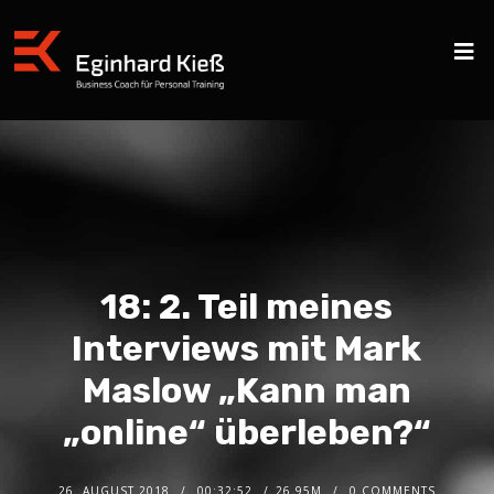
18: 2. Teil meines
Interviews mit Mark
Maslow „Kann man
„online“ überleben?“
26. AUGUST 2018
00:32:52
26.95M
0 COMMENTS