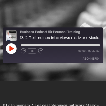
Business-Podcast für Personal Training
18: 2. Teil meines Interviews mit Mark Maslow "Kann man "online" überleben?"
1x
00:00
/
00:32:52
ABONNIEREN
Apple Podcasts
Spotify
RSS FEED
017: In meinem 2. Teil des Interviews mit Mark Maslow