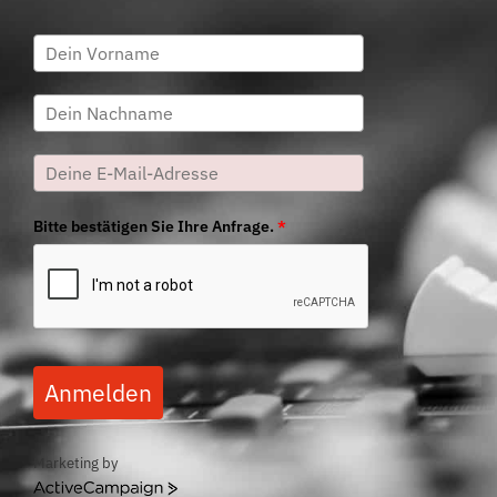
Bitte bestätigen Sie Ihre Anfrage.
*
Anmelden
Marketing by
ActiveCampaign