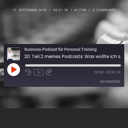
17. SEPTEMBER 2018
00:51:18
41.71M
0 COMMENTS
Business-Podcast für Personal Training
20: Teil 2 meines Podcasts: Was wollte ich schon immer mal von einem Personal Trainer wissen?
1x
00:00
/
00:51:18
ABONNIEREN
Apple Podcasts
Spotify
RSS FEED