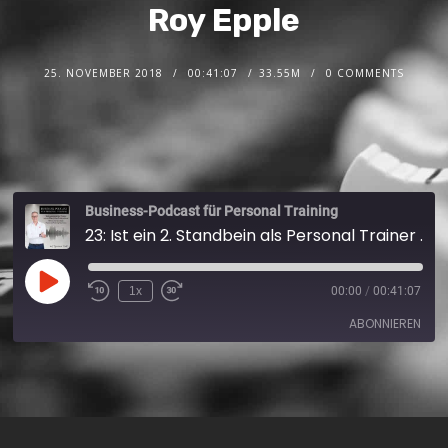
Roy Epple
25. NOVEMBER 2018
00:41:07
33.55M
0 COMMENTS
Business-Podcast für Personal Training
23: Ist ein 2. Standbein als Personal Trainer sinnvoll oder verzettele ich mich eher? Ein Experteninterview mit Roy Epple
1x
00:00
/
00:41:07
ABONNIEREN
Apple Podcasts
Spotify
RSS FEED