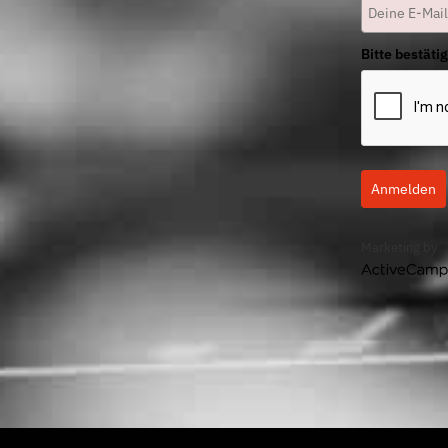
Bitte bestäti
Anmelden
Marketing by
ActiveCampaig