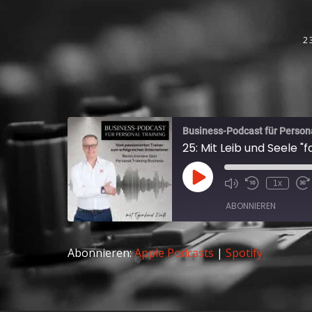
2
Business-Podcast für Person
25: Mit Leib und Seele "
1x
ABONNIEREN
Abonnieren:
Apple Podcasts
|
Spotify
Apple Podcasts
RSS FEED