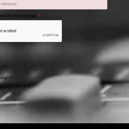
gen Sie Ihre Anfrage.
*
n