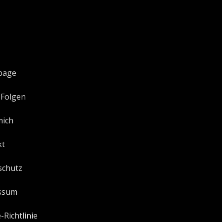
page
 Folgen
mich
kt
schutz
ssum
-Richtlinie