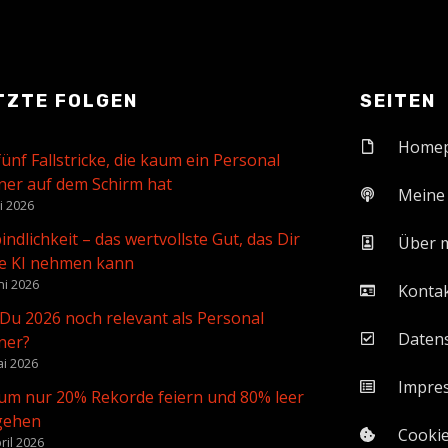
TZTE FOLGEN
SEITEN
Home
fünf Fallstricke, die kaum ein Personal
ner auf dem Schirm hat
Meine
li 2026
indlichkeit – das wertvollste Gut, das Dir
Über 
e KI nehmen kann
ni 2026
Konta
 Du 2026 noch relevant als Personal
Daten
ner?
ai 2026
Impre
m nur 20% Rekorde feiern und 80% leer
gehen
Cookie
ril 2026