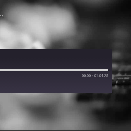
TS
00:00
/
01:04:25