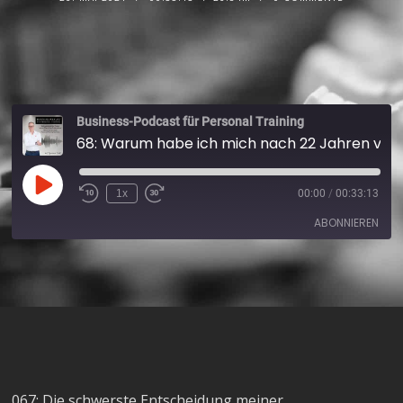
Business-Podcast für Personal Training
68: Warum habe ich mich nach 22 Jahren von meinem Personal Training Klienten getrennt?
1x
00:00
/
00:33:13
ABONNIEREN
Apple Podcasts
Spotify
RSS FEED
067: Die schwerste Entscheidung meiner